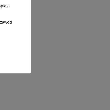
opieki
 zawód