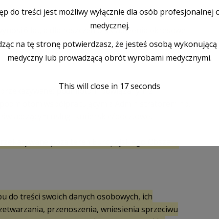
p do treści jest możliwy wyłącznie dla osób profesjonalnej 
medycznej.
osi 6 lat, a dla roszczeń o świadczenia okresowe i
i gospodarczej – 3 lata (jeśli przepis szczególny nie
ząc na tę stronę potwierdzasz, że jesteś osobą wykonującą
medyczny lub prowadzącą obrót wyrobami medycznymi.
This will close in
16
seconds
przekazywane: podmiotom powiązanym z
podmiotom współpracującym z Administratorem np.
 świadczącym usługi kurierskie/pocztowe,
rzekazywane poza teren Europejskiego Obszaru
u do treści swoich danych osobowych, ich
zetwarzania, przenoszenia, wniesienia sprzeciwu