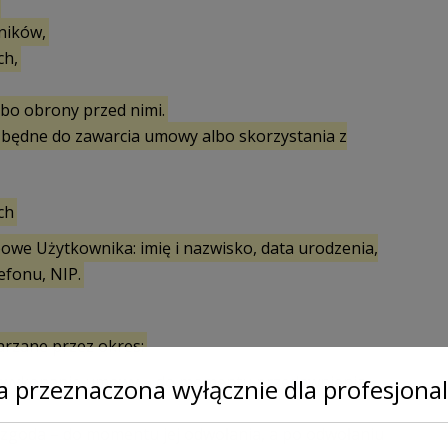
ników,
ch,
lbo obrony przed nimi.
zbędne do zawarcia umowy albo skorzystania z
ch
we Użytkownika: imię i nazwisko, data urodzenia,
efonu, NIP.
rzane przez okres:
st wykonanie umowy – do momentu przedawnienia
a przeznaczona wyłącznie dla profesjonal
 zgoda – do momentu jej odwołania, a po odwołaniu