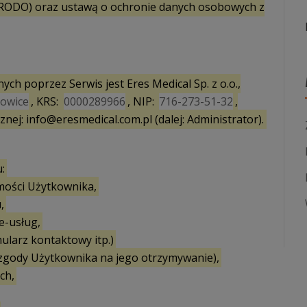
j RODO) oraz ustawą o ochronie danych osobowych z
h poprzez Serwis jest Eres Medical Sp. z o.o.,
zowice
, KRS:
0000289966
, NIP:
716-273-51-32
,
cznej: info@eresmedical.com.pl (dalej: Administrator).
:
samości Użytkownika,
,
 e-usług,
ularz kontaktowy itp.)
 zgody Użytkownika na jego otrzymywanie),
ch,