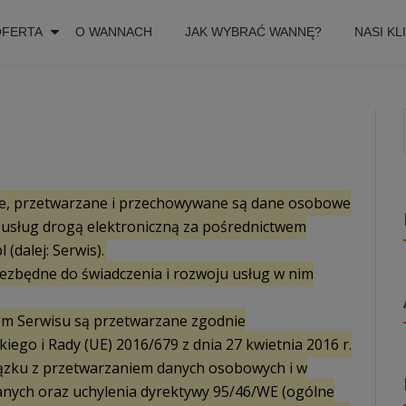
modal-check
OFERTA
O WANNACH
JAK WYBRAĆ WANNĘ?
NASI KL
rane, przetwarzane i przechowywane są dane osobowe
usług drogą elektroniczną za pośrednictwem
(dalej: Serwis).
ezbędne do świadczenia i rozwoju usług w nim
m Serwisu są przetwarzane zgodnie
go i Rady (UE) 2016/679 z dnia 27 kwietnia 2016 r.
iązku z przetwarzaniem danych osobowych i w
nych oraz uchylenia dyrektywy 95/46/WE (ogólne