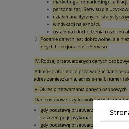
marketingu, remarketingu, afiliacji,
personalizacji Serwisu dla Użytkow
działań analitycznych i statystyczny
windykacji należności,
ustalenia i dochodzenia roszczeń a
Podanie danych jest dobrowolne, ale nie
innych funkcjonalności Serwisu.
IV. Rodzaj przetwarzanych danych osobowy
Administrator może przetwarzać dane osobo
adres zamieszkania, adres e-mail, numer tel
V. Okres przetwarzania danych osobowych
Dane osobowe Użytkowników będą przetwa
gdy podstawą przetwarzania danych je
Stron
roszczeń po jej wykonaniu,
gdy podstawą przetwarzania danych jest