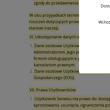
zgody do przedawnienia roszczeń.
Dostę
W obu przypadkach termin przedawnienia wyn
roszczeń dotyczących prowadzenia działalnośc
Wchod
stanowi inaczej).
VI. Udostępnianie danych osobowych
Dane osobowe Użytkowników mogą być 
Administratorem, jego podwykonawcom, 
firmom obsługującym e-płatności, firmom
kancelariom prawnym.
Dane osobowe Użytkowników nie będą p
Gospodarczego (EOG).
VII. Prawa Użytkowników
Użytkownik Serwisu ma prawo do: dostęp
sprostowania, usunięcia, ograniczenia pr